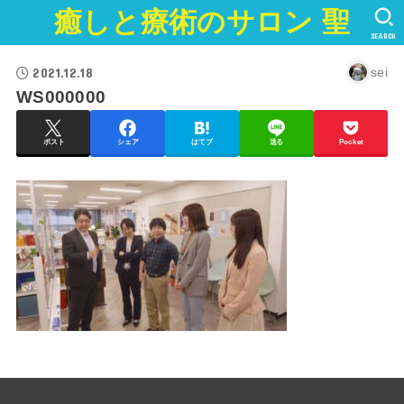
癒しと療術のサロン 聖
SEARCH
2021.12.18
sei
WS000000
ポスト
シェア
はてブ
送る
Pocket