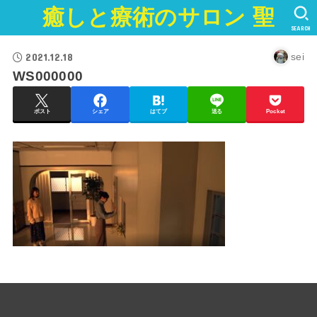
癒しと療術のサロン 聖
SEARCH
2021.12.18
sei
WS000000
ポスト
シェア
はてブ
送る
Pocket