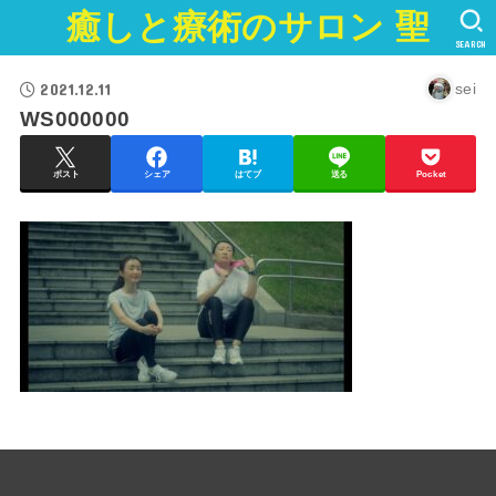
癒しと療術のサロン 聖
SEARCH
2021.12.11
sei
WS000000
ポスト
シェア
はてブ
送る
Pocket