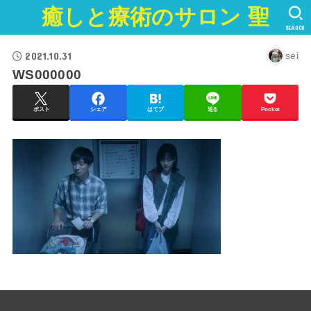
癒しと療術のサロン 聖
SEARCH
2021.10.31
sei
WS000000
ポスト
シェア
はてブ
送る
Pocket