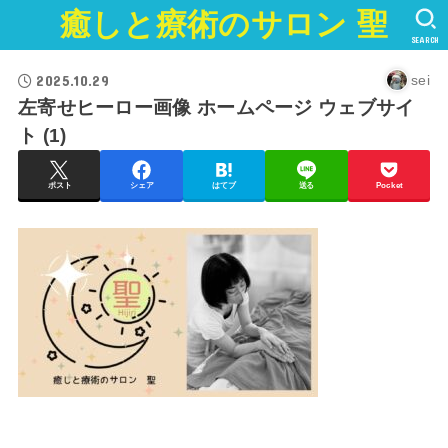
癒しと療術のサロン 聖
SEARCH
2025.10.29
sei
左寄せヒーロー画像 ホームページ ウェブサイ
ト (1)
ポスト
シェア
はてブ
送る
Pocket