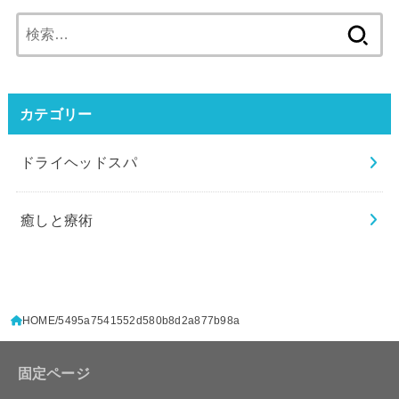
検
索:
カテゴリー
ドライヘッドスパ
癒しと療術
HOME
5495a7541552d580b8d2a877b98a
固定ページ