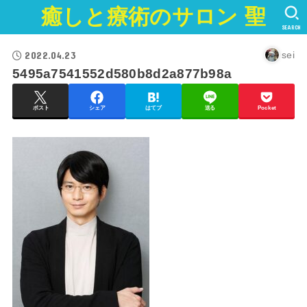
癒しと療術のサロン 聖
SEARCH
2022.04.23
sei
5495a7541552d580b8d2a877b98a
ポスト
シェア
はてブ
送る
Pocket