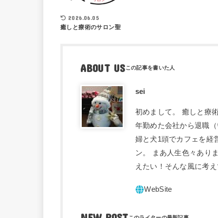
2026.06.05
癒しと療術のサロン聖
ABOUT US
sei
初めまして。 癒しと療術
年勤めた会社から退職（
婦と犬1頭でカフェを経
ン。 まあ人生色々あり
えたい！そんな風に考え
NEW POST