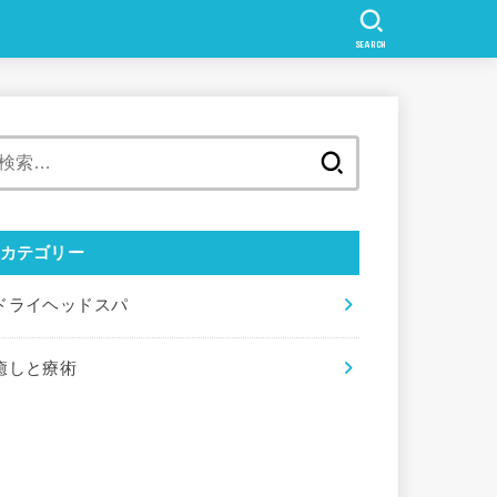
SEARCH
検
索:
カテゴリー
ドライヘッドスパ
癒しと療術