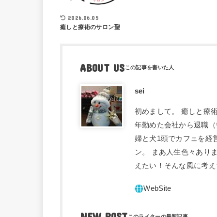
2026.06.05
癒しと療術のサロン聖
ABOUT US
sei
初めまして。 癒しと療術
年勤めた会社から退職（
婦と犬1頭でカフェを経
ン。 まあ人生色々あり
えたい！そんな風に考え
NEW POST