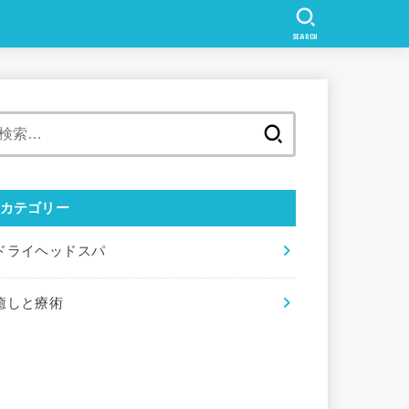
SEARCH
検
索:
カテゴリー
ドライヘッドスパ
癒しと療術