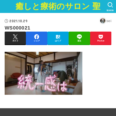
癒しと療術のサロン 聖
SEARCH
2021.10.29
sei
WS000021
ポスト
シェア
はてブ
送る
Pocket