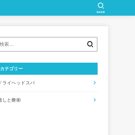
SEARCH
検
索:
カテゴリー
ドライヘッドスパ
癒しと療術