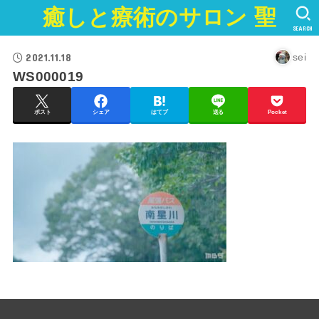
癒しと療術のサロン 聖
SEARCH
2021.11.18
sei
WS000019
ポスト
シェア
はてブ
送る
Pocket