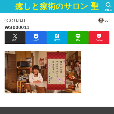
癒しと療術のサロン 聖
SEARCH
2021.11.15
sei
WS000011
ポスト
シェア
はてブ
送る
Pocket