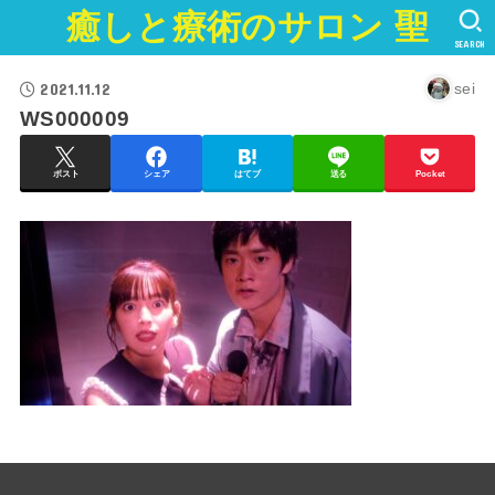
癒しと療術のサロン 聖
SEARCH
2021.11.12
sei
WS000009
ポスト
シェア
はてブ
送る
Pocket