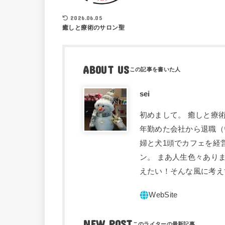
2026.06.05
癒しと療術のサロン聖
ABOUT US
sei
初めまして。 癒しと療術
年勤めた会社から退職（
婦と犬1頭でカフェを経
ン。 まあ人生色々あり
えたい！そんな風に考え
NEW POST