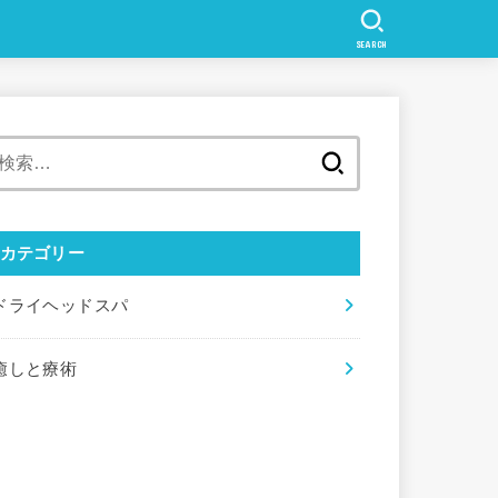
SEARCH
検
索:
カテゴリー
ドライヘッドスパ
癒しと療術