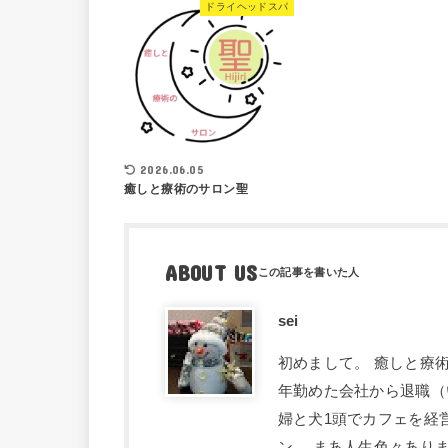
ドライヘッドスパ
2026.06.05
癒しと療術のサロン聖
ABOUT US
sei
初めまして。 癒しと療術
年勤めた会社から退職（
婦と犬1頭でカフェを経
ン。 まあ人生色々あり