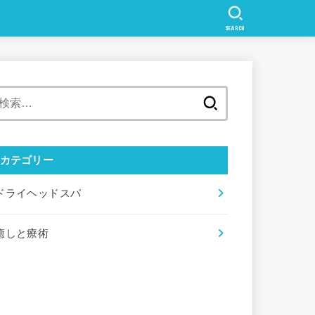
SEARCH
検
索:
カテゴリー
ドライヘッドスパ
癒しと療術