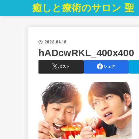
癒しと療術のサロン 聖
2022.04.18
hADcwRKL_400x400
ポスト
シェア