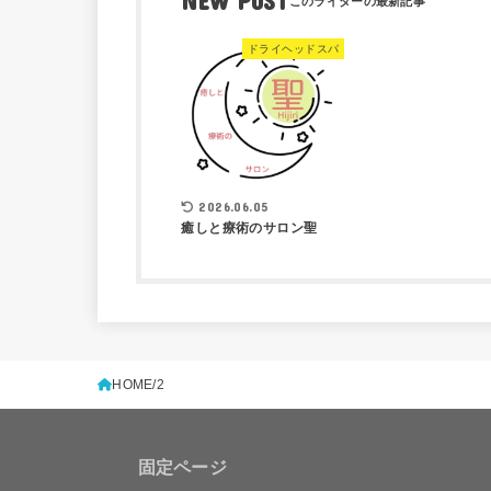
NEW POST
ドライヘッドスパ
2026.06.05
癒しと療術のサロン聖
HOME
2
固定ページ