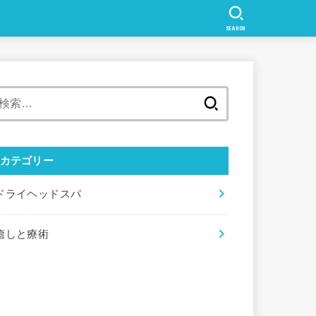
SEARCH
検
索:
カテゴリー
ドライヘッドスパ
癒しと療術