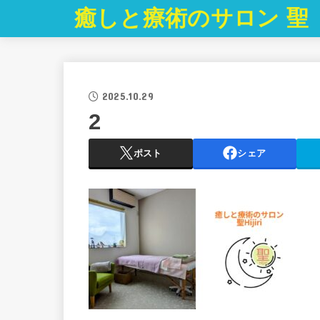
癒しと療術のサロン 聖
2025.10.29
2
ポスト
シェア