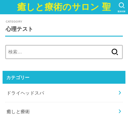
癒しと療術のサロン 聖
SEARCH
心理テスト
検
索:
カテゴリー
ドライヘッドスパ
癒しと療術