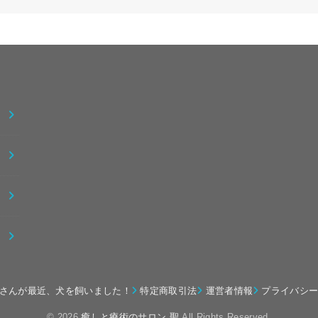
さんが最近、犬を飼いました！
特定商取引法
運営者情報
プライバシ
© 2026
癒しと療術のサロン 聖
All Rights Reserved.