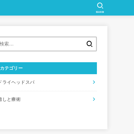
SEARCH
検
索:
カテゴリー
ドライヘッドスパ
癒しと療術